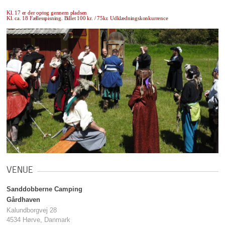
Kl. 17 er der optog gennem pladsen
Kl. ca. 18 Fællesspisning. Billet 100 kr. / 75kr.
Udklædningskonkurrence
VENUE
Sanddobberne Camping
Gårdhaven
Kalundborgvej 28
4534 Hørve, Danmark